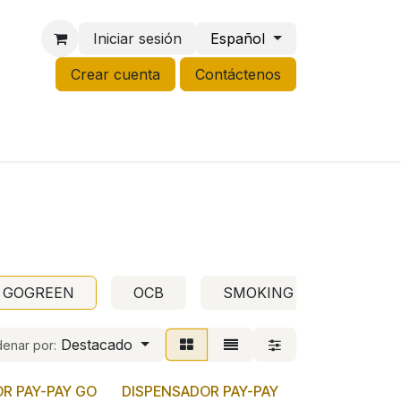
Iniciar sesión
Español
Crear cuenta
Contáctenos
NCO
GROW
LIQUIDACIÓN
Y GOGREEN
OCB
SMOKING
RAW
Destacado
enar por:
R PAY-PAY GO
DISPENSADOR PAY-PAY