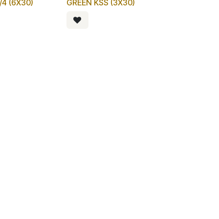
/4 (6X30)
GREEN KSS (3X30)