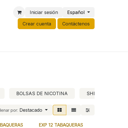
Iniciar sesión
Español
Crear cuenta
Contáctenos
NCO
GROW
LIQUIDACIÓN
BOLSAS DE NICOTINA
SHISHAS
Destacado
enar por:
ABAQUERAS
EXP 12 TABAQUERAS