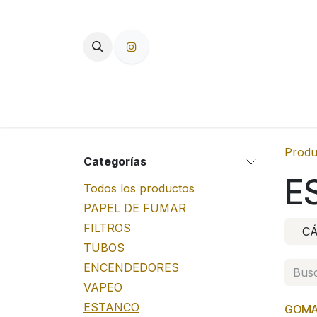
Ir al contenido
TIENDA
PAPEL DE FUMAR
F
Produ
Categorías
E
Todos los productos
PAPEL DE FUMAR
FILTROS
C
TUBOS
ENCENDEDORES
VAPEO
ESTANCO
GOMA