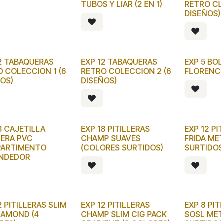
TUBOS Y LIAR (2 EN 1)
RETRO CL
DISEÑOS)
2 TABAQUERAS
EXP 12 TABAQUERAS
EXP 5 BO
 COLECCION 1 (6
RETRO COLECCION 2 (6
FLORENCI
OS)
DISEÑOS)
8 CAJETILLA
EXP 18 PITILLERAS
EXP 12 P
LERA PVC
CHAMP SUAVES
FRIDA ME
ARTIMENTO
(COLORES SURTIDOS)
SURTIDO
NDEDOR
2 PITILLERAS SLIM
EXP 12 PITILLERAS
EXP 8 PI
IAMOND (4
CHAMP SLIM CIG PACK
SOSL MET