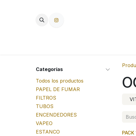
Ir al contenido
TIENDA
PAPEL DE FUMAR
F
Produ
Categorías
O
Todos los productos
PAPEL DE FUMAR
FILTROS
VI
TUBOS
ENCENDEDORES
VAPEO
ESTANCO
PACK