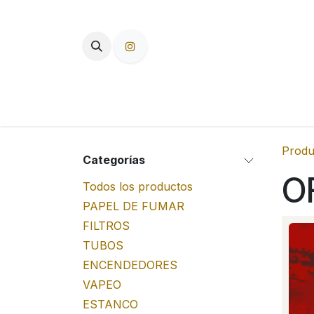
Ir al contenido
TIENDA
PAPEL DE FUMAR
F
Produ
Categorías
O
Todos los productos
PAPEL DE FUMAR
FILTROS
TUBOS
ENCENDEDORES
VAPEO
ESTANCO