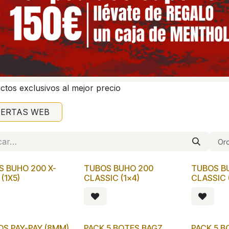
ctos exclusivos al mejor precio
FERTAS WEB
Ord
 BUHO 200 X-
TUBOS BUHO 200
TUBOS B
(1X5)
CLASSIC (1x4)
CLASSIC 
OS PAY-PAY (8MM)
PACK 5 BOTES BAGZ
PACK 5 B