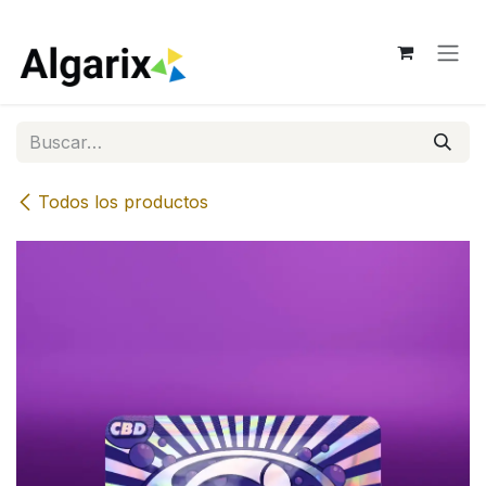
Ir al contenido
Todos los productos