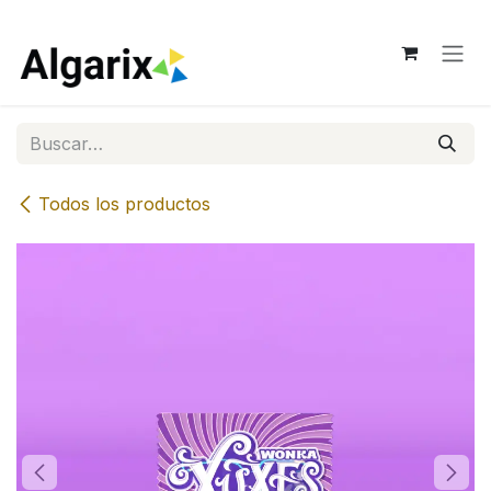
Ir al contenido
Todos los productos