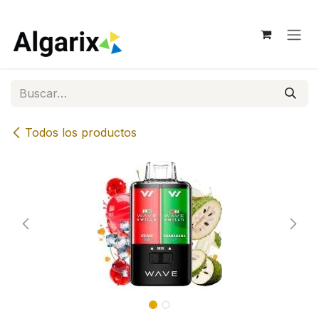
Ir al contenido
Todos los productos