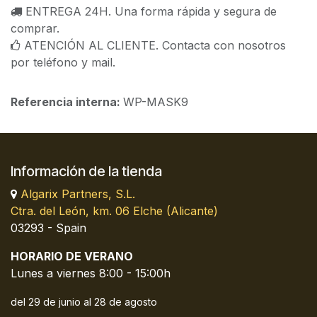
ENTREGA 24H. Una forma rápida y segura de
comprar.
ATENCIÓN AL CLIENTE. Contacta con nosotros
por teléfono y mail.
Referencia interna:
WP-MASK9
Información de la tienda
Algarix Partners, S.L.
Ctra. del León, km. 06 Elche (Alicante)
03293 - Spain
HORARIO DE VERANO
Lunes a viernes 8:00 - 15:00h
del 29 de junio al 28 de agosto