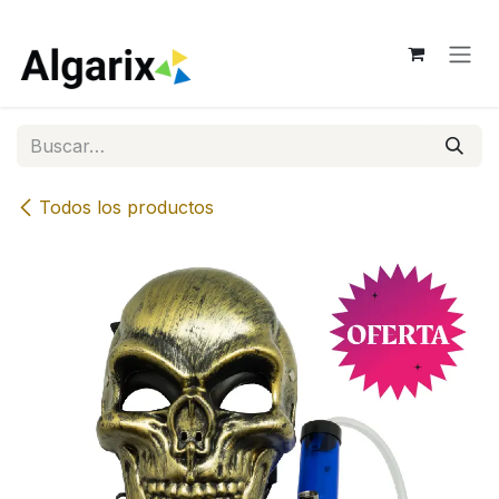
Ir al contenido
Todos los productos