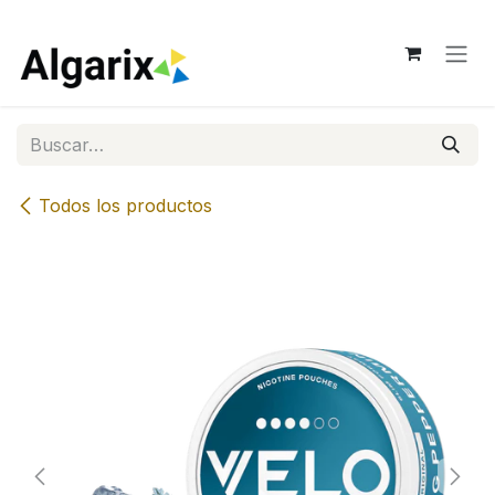
Ir al contenido
Todos los productos