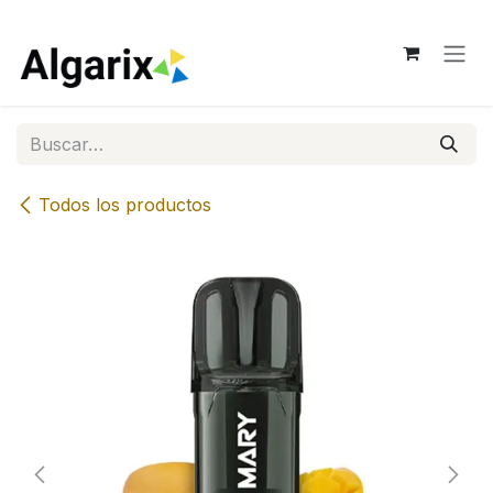
Ir al contenido
Todos los productos