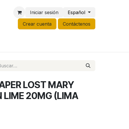
Iniciar sesión
Español
Crear cuenta
Contáctenos
NCO
GROW
LIQUIDACIÓN
APER LOST MARY
 LIME 20MG (LIMA