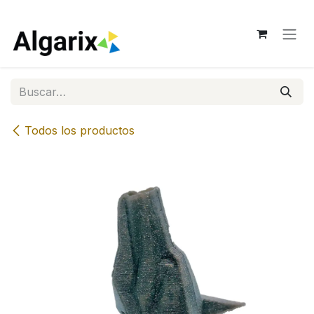
Ir al contenido
Todos los productos