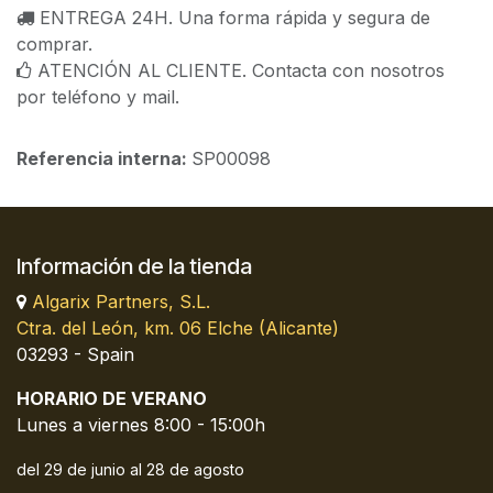
ENTREGA 24H. Una forma rápida y segura de
comprar.
ATENCIÓN AL CLIENTE. Contacta con nosotros
por teléfono y mail.
Referencia interna:
SP00098
Información de la tienda
Algarix Partners, S.L.
Ctra. del León, km. 06 Elche (Alicante)
03293 - Spain
HORARIO DE VERANO
Lunes a viernes 8:00 - 15:00h
del 29 de junio al 28 de agosto