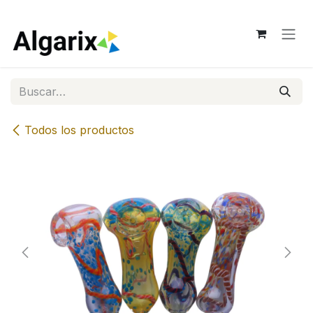
Ir al contenido
Todos los productos