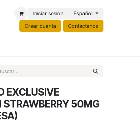
Iniciar sesión
Español
Crear cuenta
Contáctenos
NCO
GROW
LIQUIDACIÓN
O EXCLUSIVE
 STRAWBERRY 50MG
ESA)