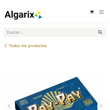
Ir al contenido
Todos los productos