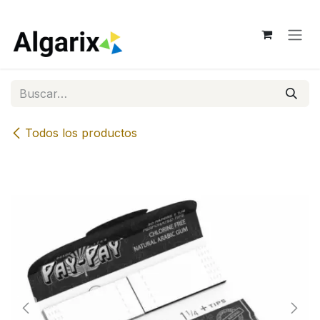
Ir al contenido
Todos los productos