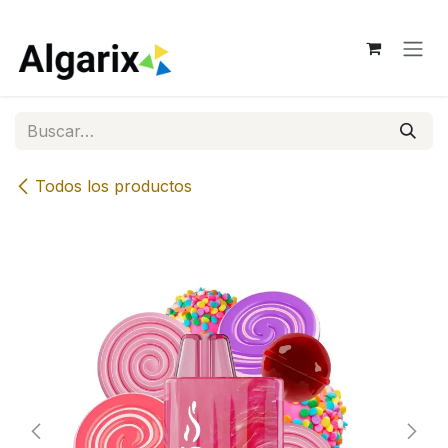
Ir al contenido
Todos los productos