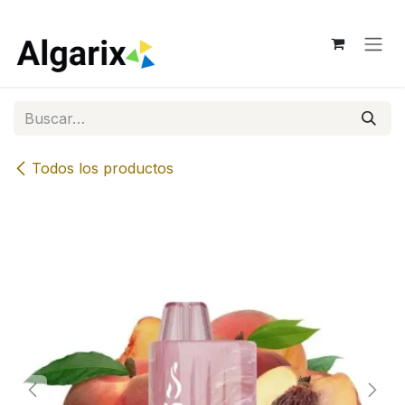
Ir al contenido
Todos los productos