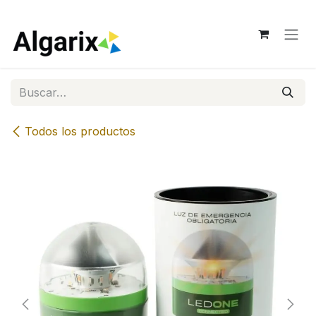
Ir al contenido
Todos los productos