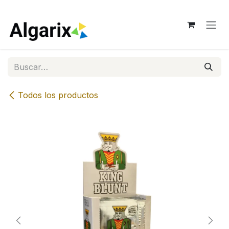
Ir al contenido
Todos los productos