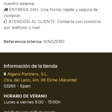
nuestro sistema.
ENTREGA 24H. Una forma rápida y segura de
comprar.
ATENCIÓN AL CLIENTE. Contacta con nosotros
por teléfono y mail.
Referencia interna:
KINGZERO
Información de la tienda
Algarix Partners, S.L.
Ctra. del León, km. 06 Elche (Alicante)
03293 - Spain
HORARIO DE VERANO
Lunes a viernes 8:00 - 15:00h