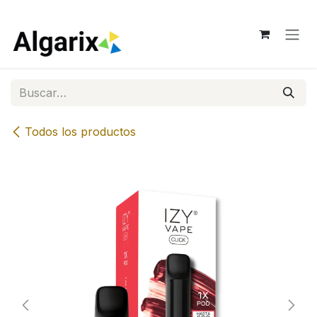
Ir al contenido
Todos los productos