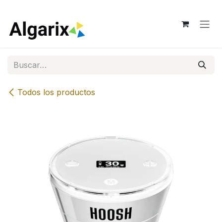
Ir al contenido
Todos los productos