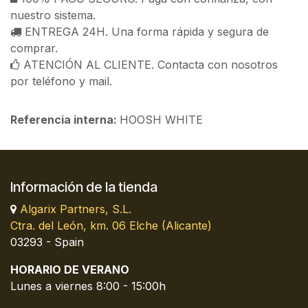
nuestro sistema.
ENTREGA 24H. Una forma rápida y segura de
comprar.
ATENCIÓN AL CLIENTE. Contacta con nosotros
por teléfono y mail.
Referencia interna:
HOOSH WHITE
Información de la tienda
Algarix Partners, S.L.
Ctra. del León, km. 06 Elche (Alicante)
03293 - Spain
HORARIO DE VERANO
Lunes a viernes 8:00 - 15:00h