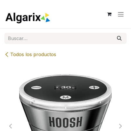
Ir al contenido
Todos los productos