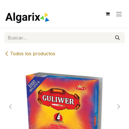
Ir al contenido
Todos los productos