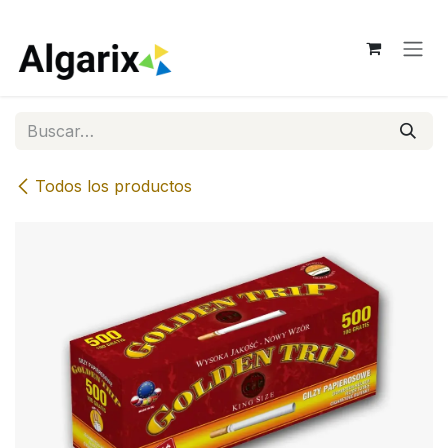
Ir al contenido
Todos los productos