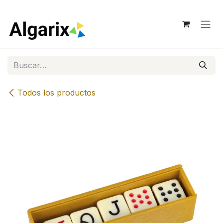
Ir al contenido
Todos los productos