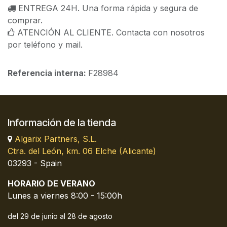
ENTREGA 24H. Una forma rápida y segura de
comprar.
ATENCIÓN AL CLIENTE. Contacta con nosotros
por teléfono y mail.
Referencia interna:
F28984
Información de la tienda
Algarix Partners, S.L.
Ctra. del León, km. 06 Elche (Alicante)
03293 - Spain
HORARIO DE VERANO
Lunes a viernes 8:00 - 15:00h
del 29 de junio al 28 de agosto