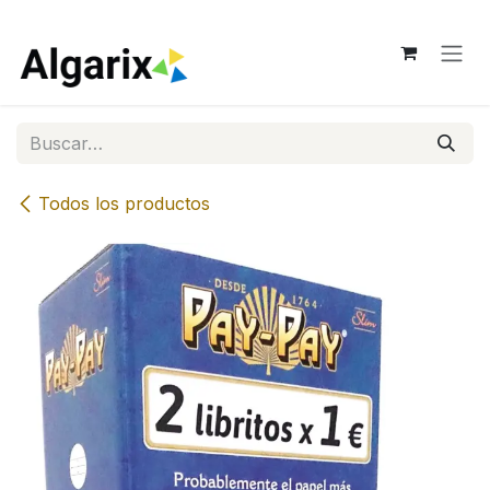
Ir al contenido
Todos los productos