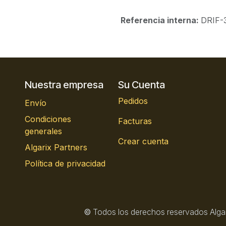
Referencia interna:
DRIF-
Nuestra empresa
Su Cuenta
Pedidos
Envío
Condiciones
Facturas
generales
Crear cuenta
Algarix Partners
Política de privacidad
©
Todos los derechos reservados Alga