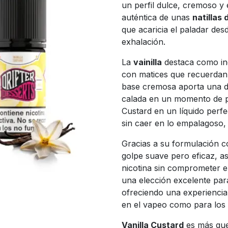
un perfil dulce, cremoso y 
auténtica de unas
natillas 
que acaricia el paladar desd
exhalación.
La
vainilla
destaca como ing
con matices que recuerdan 
base cremosa aporta una d
calada en un momento de pu
Custard en un líquido perf
sin caer en lo empalagoso, 
Gracias a su formulación 
golpe suave pero eficaz, a
nicotina sin comprometer el
una elección excelente para
ofreciendo una experiencia 
en el vapeo como para los
Vanilla Custard
es más que 