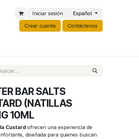
Iniciar sesión
Español
Crear cuenta
Contáctenos
NCO
GROW
LIQUIDACIÓN
TER BAR SALTS
TARD (NATILLAS
MG 10ML
lla Custard
ofrecen una experiencia de
fortante, diseñada para quienes buscan