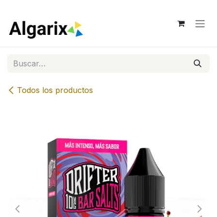
Ir al contenido
Todos los productos