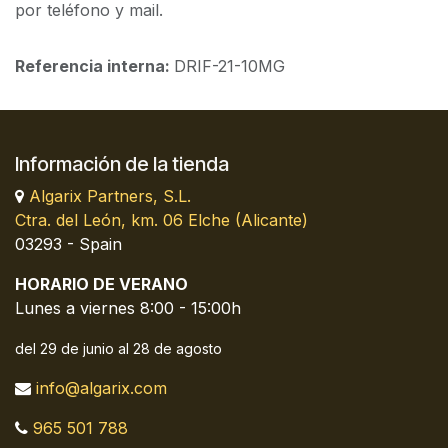
por teléfono y mail.
Referencia interna:
DRIF-21-10MG
Información de la tienda
Algarix Partners, S.L.
Ctra. del León, km. 06 Elche (Alicante)
03293 - Spain
HORARIO DE VERANO
Lunes a viernes 8:00 - 15:00h
del 29 de junio al 28 de agosto
info@algarix.com
965 501 788