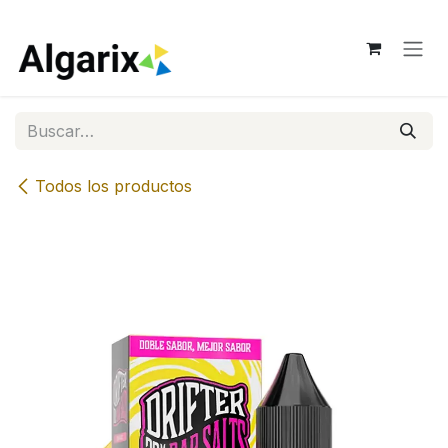
Ir al contenido
Todos los productos