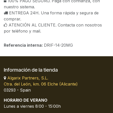
100% PAGO SEGURO. Paga con confianza, con
nuestro sistema.
ENTREGA 24H. Una forma rápida y segura de
comprar.
ATENCIÓN AL CLIENTE. Contacta con nosotros
por teléfono y mail.
Referencia interna:
DRIF-14-20MG
Información de la tienda
Algarix Partners, S.L.
Ctra. del León, km. 06 Elche (Alicante)
03293 - Spain
HORARIO DE VERANO
Lunes a viernes 8:00 - 15:00h