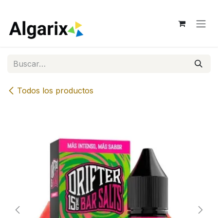
Ir al contenido
Todos los productos