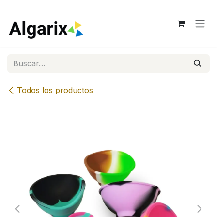
Ir al contenido
Todos los productos