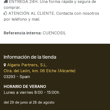
ENTREGA 24H. Una forma rápida y segura de
comprar.
ATENCIÓN AL CLIENTE. Contacta con nosotros
por teléfono y mail.
Referencia interna:
CUENCOSIL
Información de la tienda
Algarix Partners, S.L.
Ctra. del León, km. 06 Elche (Alicante)
03293 - Spain
HORARIO DE VERANO
Lunes a viernes 8:00 - 15:00h
del 29 de junio al 28 de agosto