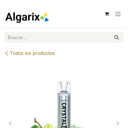
Ir al contenido
Todos los productos