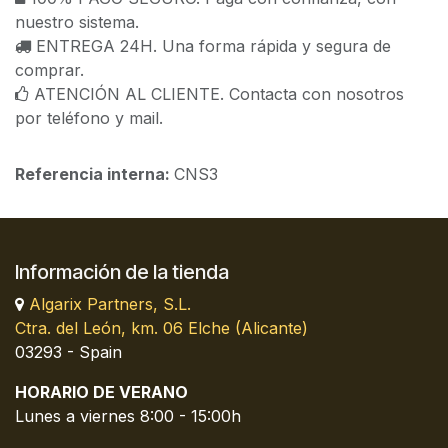
nuestro sistema.
ENTREGA 24H. Una forma rápida y segura de
comprar.
ATENCIÓN AL CLIENTE. Contacta con nosotros
por teléfono y mail.
Referencia interna:
CNS3
Información de la tienda
Algarix Partners, S.L.
Ctra. del León, km. 06 Elche (Alicante)
03293 - Spain
HORARIO DE VERANO
Lunes a viernes 8:00 - 15:00h