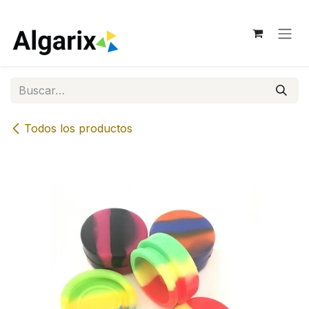
Ir al contenido
Todos los productos