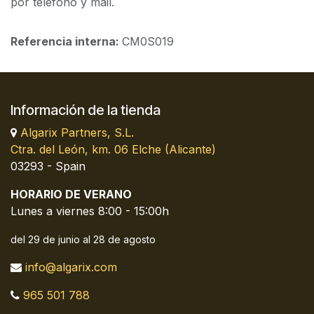
por teléfono y mail.
Referencia interna:
CM0S019
Información de la tienda
Algarix Partners, S.L.
Ctra. del León, km. 06 Elche (Alicante)
03293 - Spain
HORARIO DE VERANO
Lunes a viernes 8:00 - 15:00h
del 29 de junio al 28 de agosto
info@algarix.com
965 501 788