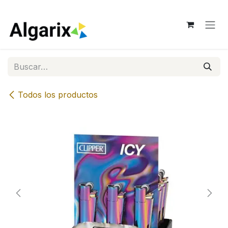
Ir al contenido
Todos los productos