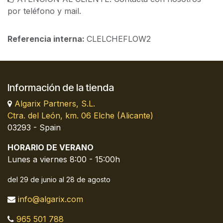
por teléfono y mail.
Referencia interna:
CLELCHEFLOW2
Información de la tienda
Algarix Partners, S.L.
Ctra. del León, km. 06 Elche (Alicante)
03293 - Spain
HORARIO DE VERANO
Lunes a viernes 8:00 - 15:00h
del 29 de junio al 28 de agosto
info@algarix.com
965 501 788