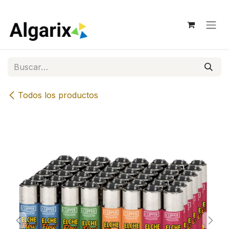
Ir al contenido
Todos los productos