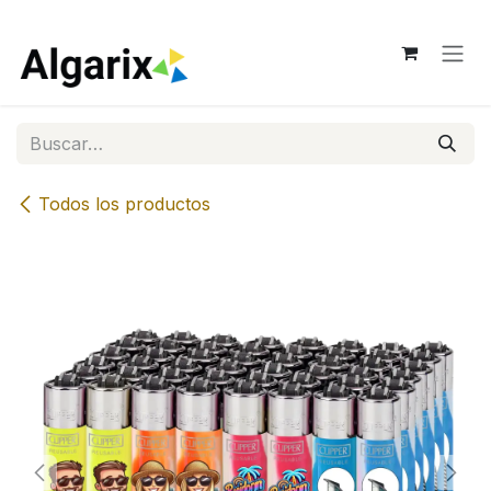
Ir al contenido
Todos los productos