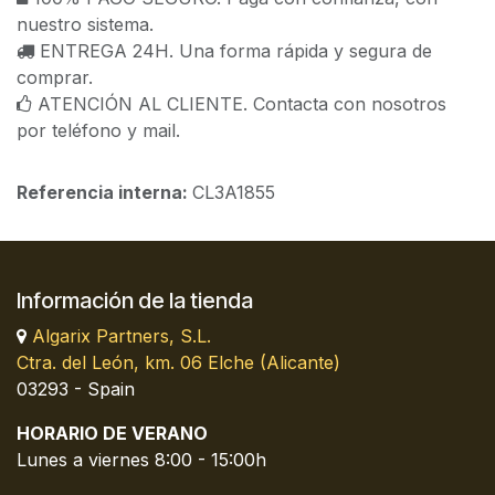
nuestro sistema.
ENTREGA 24H. Una forma rápida y segura de
comprar.
ATENCIÓN AL CLIENTE. Contacta con nosotros
por teléfono y mail.
Referencia interna:
CL3A1855
Información de la tienda
Algarix Partners, S.L.
Ctra. del León, km. 06 Elche (Alicante)
03293 - Spain
HORARIO DE VERANO
Lunes a viernes 8:00 - 15:00h