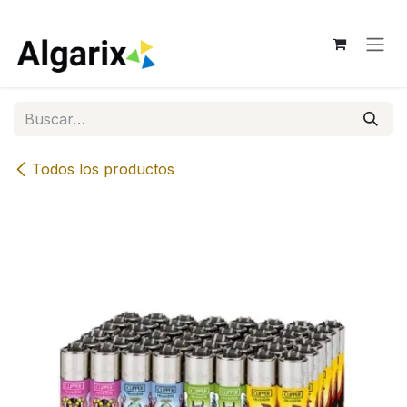
Ir al contenido
Todos los productos