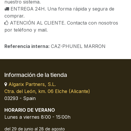
nuestro sistema.
ENTREGA 24H. Una forma rápida y segura de
comprar.
ATENCIÓN AL CLIENTE. Contacta con nosotros
por teléfono y mail.
Referencia interna:
CAZ-PHUNEL MARRON
Información de la tienda
Algarix Partners, S.L.
Ctra. del León, km. 06 Elche (Alicante)
03293 - Spain
HORARIO DE VERANO
Lunes a viernes 8:00 - 15:00h
del 29 de junio al 28 de agosto