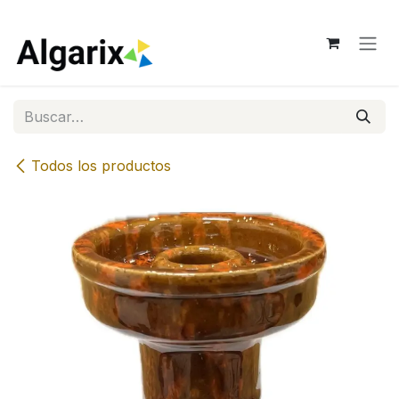
Ir al contenido
Todos los productos