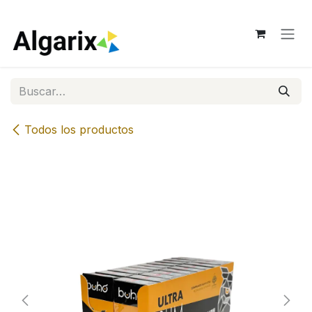
Ir al contenido
Todos los productos