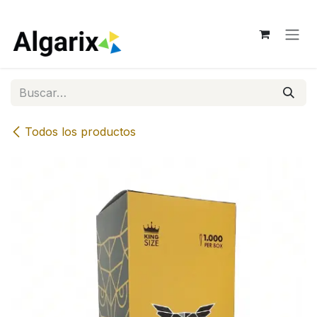
Ir al contenido
Todos los productos