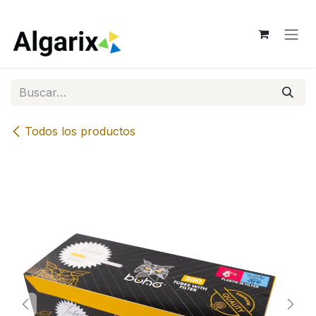
Ir al contenido
Todos los productos