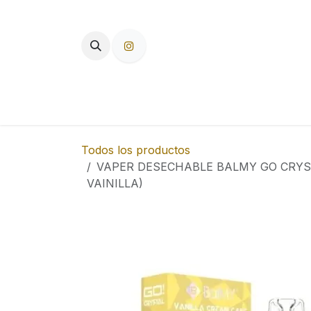
Ir al contenido
TIENDA
PAPEL DE FUMAR
F
Todos los productos
VAPER DESECHABLE BALMY GO CRYST
VAINILLA)