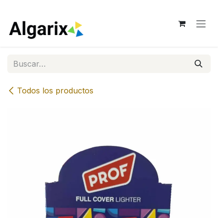
Ir al contenido
Todos los productos