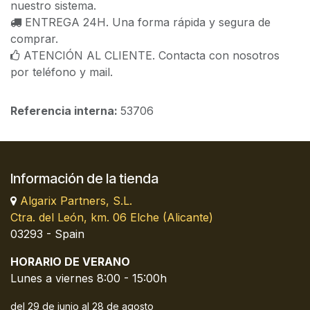
nuestro sistema.
ENTREGA 24H. Una forma rápida y segura de
comprar.
ATENCIÓN AL CLIENTE. Contacta con nosotros
por teléfono y mail.
Referencia interna:
53706
Información de la tienda
Algarix Partners, S.L.
Ctra. del León, km. 06 Elche (Alicante)
03293 - Spain
HORARIO DE VERANO
Lunes a viernes 8:00 - 15:00h
del 29 de junio al 28 de agosto