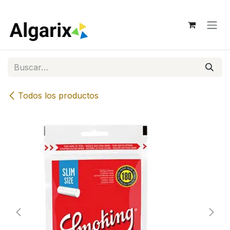
Ir al contenido
Todos los productos