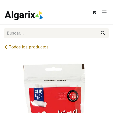
Ir al contenido
Todos los productos