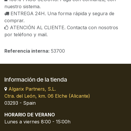
nuestro sistema.
ENTREGA 24H. Una forma rápida y segura de
comprar.
ATENCIÓN AL CLIENTE. Contacta con nosotros
por teléfono y mail.
Referencia interna:
53700
Información de la tienda
Algarix Partners, S.L.
Ctra. del León, km. 06 Elche (Alicante)
03293 - Spain
HORARIO DE VERANO
Lunes a viernes 8:00 - 15:00h