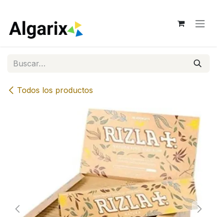
Ir al contenido
Todos los productos