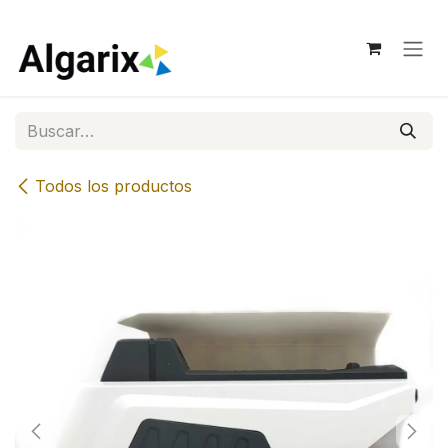
Ir al contenido
Todos los productos