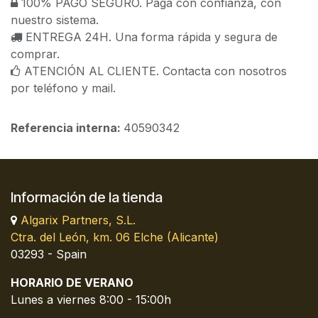
100% PAGO SEGURO. Paga con confianza, con
nuestro sistema.
ENTREGA 24H. Una forma rápida y segura de
comprar.
ATENCIÓN AL CLIENTE. Contacta con nosotros
por teléfono y mail.
Referencia interna:
40590342
Información de la tienda
Algarix Partners, S.L.
Ctra. del León, km. 06 Elche (Alicante)
03293 - Spain
HORARIO DE VERANO
Lunes a viernes 8:00 - 15:00h