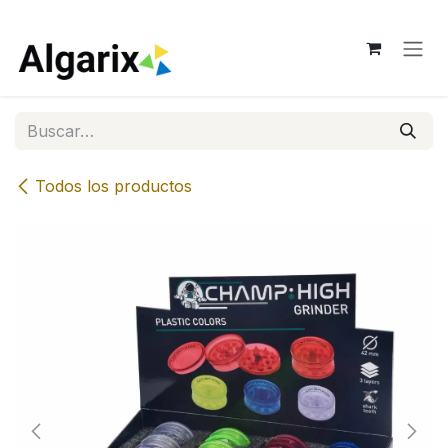
Ir al contenido
Todos los productos